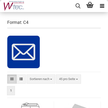
Format: C4
Sortieren nach
pro Seite
Sortieren nach
45 pro Seite
1