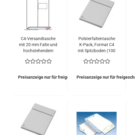
C4-Versandtasche
Polsterfaltentasche
mit 20 mm Falte und
K-Pack, Format C4
hochstehendem
mit Spitzboden (100
Fenster in Weiß (500
Kuverts = 72,00
Stück = 138,00
EURO)
EURO)
Preisanzeige nur für freigeschaltete Kunden
Preisanzeige nur für freigesc