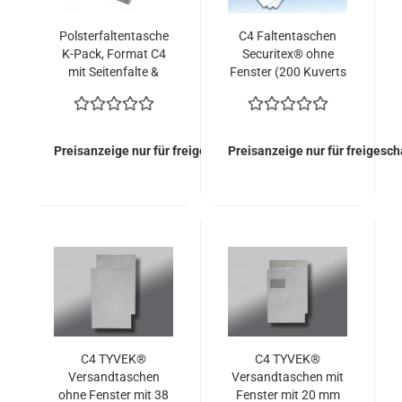
Polsterfaltentasche
C4 Faltentaschen
K-Pack, Format C4
Securitex® ohne
mit Seitenfalte &
Fenster (200 Kuverts
Spitzboden (100
= 107,00 EURO)
Kuverts = 74,00
EURO)
Preisanzeige nur für freigeschaltete Kunden
Preisanzeige nur für freigesc
C4 TYVEK®
C4 TYVEK®
Versandtaschen
Versandtaschen mit
ohne Fenster mit 38
Fenster mit 20 mm