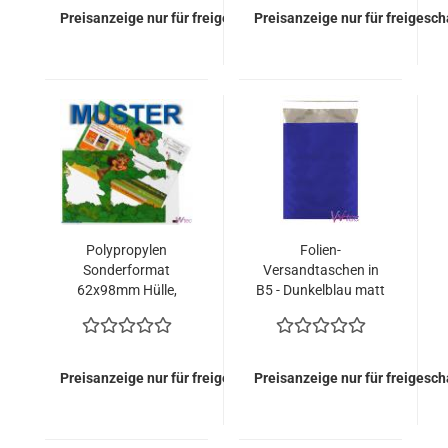
Preisanzeige nur für freigeschaltete Kunden
Preisanzeige nur für freigesc
Polypropylen
Folien-
Sonderformat
Versandtaschen in
62x98mm Hülle,
B5 - Dunkelblau matt
Flachbeutel,
(100 Kuverts = 66,00
transparent mit
EURO)
Haftklebung
Preisanzeige nur für freigeschaltete Kunden
Preisanzeige nur für freigesc