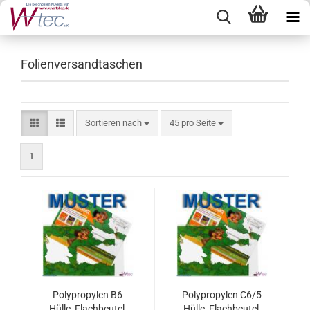
Folienversandtaschen
Sortieren nach
pro Seite
Sortieren nach
45 pro Seite
1
Polypropylen B6
Polypropylen C6/5
Hülle, Flachbeutel,
Hülle, Flachbeutel,