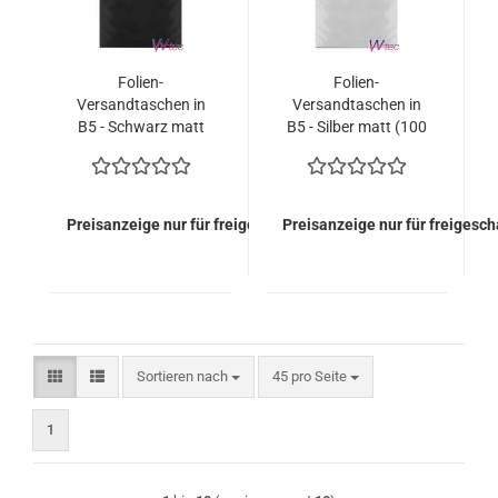
Folien-
Folien-
Versandtaschen in
Versandtaschen in
B5 - Schwarz matt
B5 - Silber matt (100
(100 Kuverts = 66,00
Kuverts = 66,00
EURO)
EURO)
Preisanzeige nur für freigeschaltete Kunden
Preisanzeige nur für freigesc
Sortieren nach
pro Seite
Sortieren nach
45 pro Seite
1