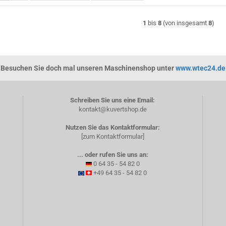
1
bis
8
(von insgesamt
8
)
Besuchen Sie doch mal unseren Maschinenshop unter
www.wtec24.de
Schreiben Sie uns eine Email:
kontakt@kuvertshop.de
Nutzen Sie das Kontaktformular:
[zum Kontaktformular]
... oder rufen Sie uns an:
0 64 35 - 54 82 0
+49 64 35 - 54 82 0