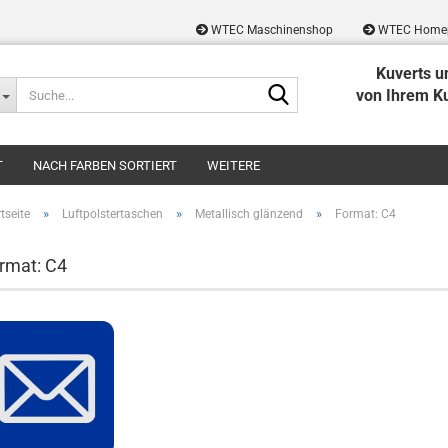
WTEC Maschinenshop
WTEC Home
Kuverts u
Suche...
von Ihrem K
T
NACH FARBEN SORTIERT
WEITERE
»
»
»
tseite
Luftpolstertaschen
Metallisch glänzend
Format: C4
rmat: C4