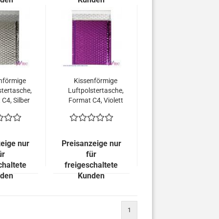
nförmige
Kissenförmige
stertasche,
Luftpolstertasche,
C4, Silber
Format C4, Violett
allisch
metallisch
end (100
Glänzend (100
 = 149,00
Stück = 149,00
uro)
Euro)
eige nur
Preisanzeige nur
ür
für
chaltete
freigeschaltete
den
Kunden
1