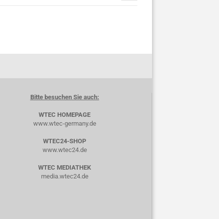
Bitte besuchen Sie auch:
WTEC HOMEPAGE
www.wtec-germany.de
WTEC24-SHOP
www.wtec24.de
WTEC MEDIATHEK
media.wtec24.de