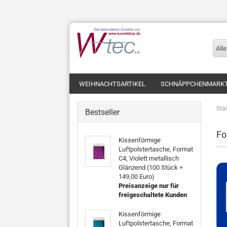
Alle
WEIHNACHTSARTIKEL
SCHNÄPPCHENMARK
Star
Bestseller
Fo
Kissenförmige
Luftpolstertasche, Format
C4, Violett metallisch
Glänzend (100 Stück =
149,00 Euro)
Preisanzeige nur für
freigeschaltete Kunden
Kissenförmige
Luftpolstertasche, Format