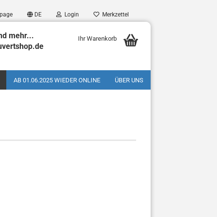
page
DE
Login
Merkzettel
nd mehr...
Ihr Warenkorb
uvertshop.de
AB 01.06.2025 WIEDER ONLINE
ÜBER UNS