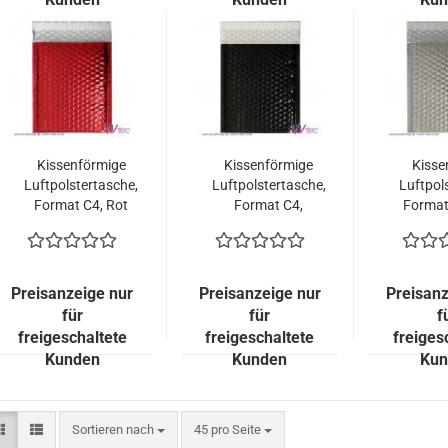
Kissenförmige
Kissenförmige
Kisse
Luftpolstertasche,
Luftpolstertasche,
Luftpol
Format C4, Rot
Format C4,
Format 
metallisch
Schwarz
met
Glänzend (100
metallisch
Glänz
Stück = 149,00
Glänzend (100
Stück
Euro)
Stück = 149,00
E
Preisanzeige nur
Preisanzeige nur
Preisanz
Euro)
für
für
f
freigeschaltete
freigeschaltete
freiges
Kunden
Kunden
Kun
Sortieren nach
pro Seite
Sortieren nach
45 pro Seite