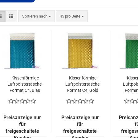
Sortieren nach
pro Seite
Sortieren nach
45 pro Seite
Kissenförmige
Kissenförmige
Kisse
Luftpolstertasche,
Luftpolstertasche,
Luftpol
Format C4, Blau
Format C4, Gold
Format
metallisch
metallisch
met
Glänzend (100
Glänzend (100
Glänz
Stück = 149,00
Stück = 149,00
Stück
Euro)
Euro)
E
Preisanzeige nur
Preisanzeige nur
Preisanz
für
für
f
freigeschaltete
freigeschaltete
freiges
Kunden
Kunden
Kun