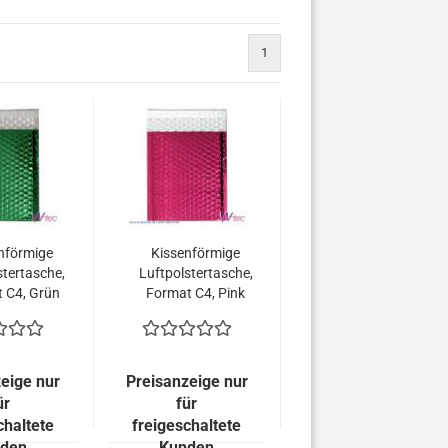
1
nförmige
Kissenförmige
stertasche,
Luftpolstertasche,
 C4, Grün
Format C4, Pink
allisch
metallisch
end (100
Glänzend (100
 = 149,00
Stück = 149,00
uro)
Euro)
eige nur
Preisanzeige nur
ür
für
chaltete
freigeschaltete
den
Kunden