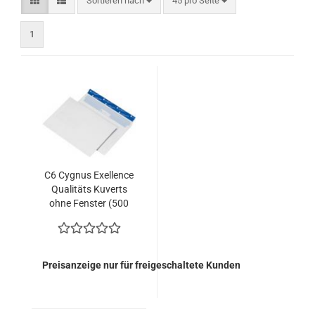
Sortieren nach
45 pro Seite
1
C6 Cygnus Exellence
Qualitäts Kuverts
ohne Fenster (500
Kuverts = 50,00
EURO)
Preisanzeige nur für freigeschaltete Kunden