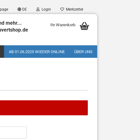
page
DE
Login
Merkzettel
nd mehr...
Ihr Warenkorb
uvertshop.de
AB 01.06.2025 WIEDER ONLINE
ÜBER UNS