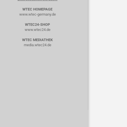
WTEC HOMEPAGE
www.wtec-germany.de
WTEC24-SHOP
www.wtec24.de
WTEC MEDIATHEK
media.wtec24.de