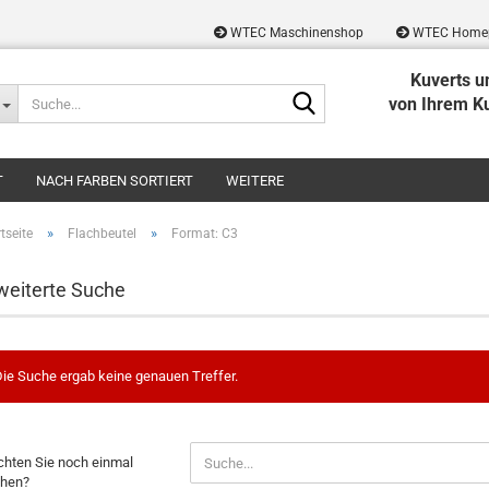
WTEC Maschinenshop
WTEC Home
Kuverts u
Suche...
von Ihrem K
T
NACH FARBEN SORTIERT
WEITERE
»
»
tseite
Flachbeutel
Format: C3
weiterte Suche
ie Suche ergab keine genauen Treffer.
CHTEN
hten Sie noch einmal
hen?