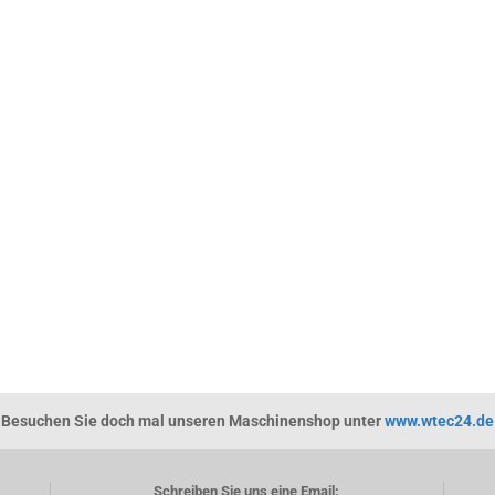
CH
NMAL
CHEN?
Besuchen Sie doch mal unseren Maschinenshop unter
www.wtec24.de
Schreiben Sie uns eine Email: