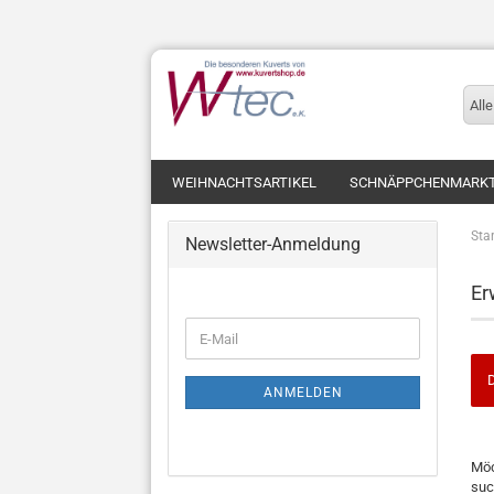
Alle
WEIHNACHTSARTIKEL
SCHNÄPPCHENMARK
Star
Newsletter-Anmeldung
Er
WEITER
E-
ZUR
Mail
NEWSLETTER-
D
ANMELDUNG
ANMELDEN
MÖ
Möc
SIE
suc