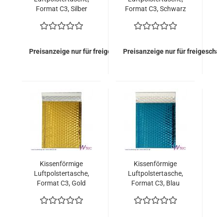
Format C3, Silber
Format C3, Schwarz
metallisch Glänzend
metallisch Glänzend
(50 Stück = 109,50
(50 Stück = 109,50
Euro)
Euro)
Preisanzeige nur für freigeschaltete Kunden
Preisanzeige nur für freigesc
Kissenförmige
Kissenförmige
Luftpolstertasche,
Luftpolstertasche,
Format C3, Gold
Format C3, Blau
metallisch Glänzend
metallisch Glänzend
(50 Stück = 109,50
(50 Stück = 109,50
Euro)
Euro)