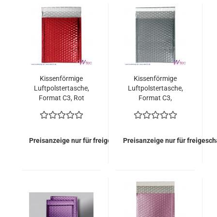
Kissenförmige
Kissenförmige
Luftpolstertasche,
Luftpolstertasche,
Format C3, Rot
Format C3,
metallisch Glänzend
Transparent (50
(50 Stück = 109,50
Stück = 109,50 Euro)
Euro)
Preisanzeige nur für freigeschaltete Kunden
Preisanzeige nur für freigesc