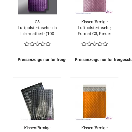
C3
Kissenförmige
Luftpolstertaschen in
Luftpolstertasche,
Lila -mattiert- (100
Format C3, Flieder
Stück = 312,50 Euro)
metallisch Matt (50
Stück = 109,50 Euro)
Preisanzeige nur für freigeschaltete Kunden
Preisanzeige nur für freigesc
Kissenförmige
Kissenförmige