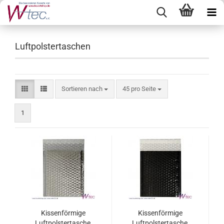
Luftpolstertaschen
Sortieren nach
pro Seite
Sortieren nach
45 pro Seite
1
Kissenförmige
Kissenförmige
Luftpolstertasche,
Luftpolstertasche,