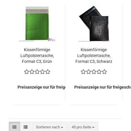
Kissenförmige
Kissenförmige
Luftpolstertasche,
Luftpolstertasche,
Format C3, Grün
Format C3, Schwarz
metallisch Matt (50
metallisch Matt (50
Stück = 109,50 Euro)
Stück = 109,50 Euro)
Preisanzeige nur für freigeschaltete Kunden
Preisanzeige nur für freigesc
Sortieren nach
pro Seite
Sortieren nach
45 pro Seite