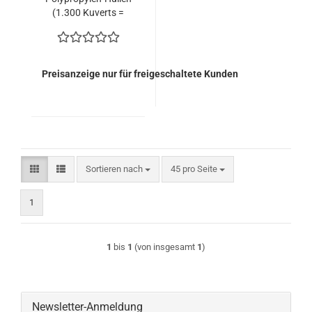
(1.300 Kuverts =
233,35 EURO)
Preisanzeige nur für freigeschaltete Kunden
Sortieren nach
pro Seite
Sortieren nach
45 pro Seite
1
1
bis
1
(von insgesamt
1
)
Newsletter-Anmeldung