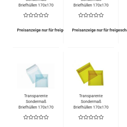
Briefhüllen 170x170
Briefhüllen 170x170
in Weiss ohne
in Intensivblau ohne
Fenster (500 Kuverts
Fenster (500 Kuverts
= 217,00 EURO)
= 252,50 EURO)
Preisanzeige nur für freigeschaltete Kunden
Preisanzeige nur für freigesc
Transparente
Transparente
Sondermaß
Sondermaß
Briefhüllen 170x170
Briefhüllen 170x170
in Eisblau ohne
in Intensivgelb ohne
Fenster (500 Kuverts
Fenster (500 Kuverts
= 252,50 EURO)
= 252,50 EURO)