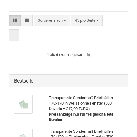
Sortieren nach
pro Seite
Sortieren nach
45 pro Seite
1
1
bis
6
(von insgesamt
6
)
Bestseller
Transparente Sondermaß Briefhüllen
170x170 in Weiss ohne Fenster (500
Kuverts = 217,00 EURO)
Preisanzeige nur für freigeschaltete
Kunden
Transparente Sondermaß Briefhüllen
170x170 in Eisblau ohne Fenster (500