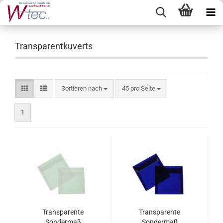
Transparentkuverts
Sortieren nach
pro Seite
Sortieren nach
45 pro Seite
1
Transparente
Transparente
Sondermaß
Sondermaß