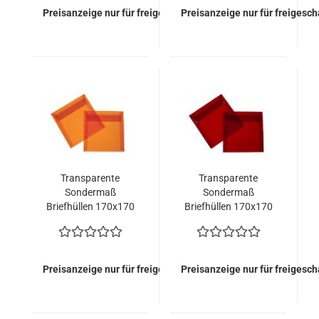
Preisanzeige nur für freigeschaltete Kunden
Preisanzeige nur für freigesc
Transparente
Transparente
Sondermaß
Sondermaß
Briefhüllen 170x170
Briefhüllen 170x170
in Intensivorange
in Intensivrot ohne
ohne Fenster (500
Fenster (500 Kuverts
Kuverts = 252,50
= 252,50 EURO)
EURO)
Preisanzeige nur für freigeschaltete Kunden
Preisanzeige nur für freigesc