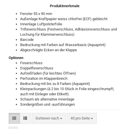
Produktmerkmale
Fenster 55 x 90 mm
Außenlage Kraftpapier weiss chlorfrei (ECF) gebleicht
Innenlage Luftpolsterfolie
Trifixverschluss (Festverschluss, Adhäsionsverschluss und
Lochung für Klammerverschluss)
Barcode
Bedruckung mit Farben auf Wasserbasis (Aquaprint)
Abgeschrägte Ecken an der Klappe
Optionen
Fixverschluss
Doppelfixverschluss
Aufreißfaden (für leichtes Öffnen)
Perforation im Klappenbreich
Bedruckung mit bis zu 8 Farben (Aquaprint)
Kleinpackungen (à 2 bis 10 Stück in Folie eingeschrumpft,
auch mit Einleger oder Etikett)
Schaum als alternative Innenlage
Sondergrößen und -ausführungen
Sortieren nach
pro Seite
Sortieren nach
45 pro Seite