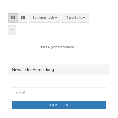
Sortieren nach
pro Seite
Sortieren nach
45 pro Seite
1
1
bis
5
(von insgesamt
5
)
Newsletter-Anmeldung
WEITER
E-
ZUR
Mail
NEWSLETTER-
ANMELDUNG
ANMELDEN