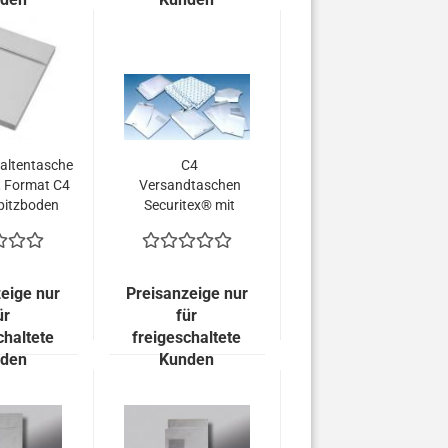
faltentasche
C4
, Format C4
Versandtaschen
pitzboden
Securitex® mit
Kuverts =
Fenster (200
00 EURO)
Kuverts = 84,00
EURO)
eige nur
Preisanzeige nur
ür
für
chaltete
freigeschaltete
den
Kunden