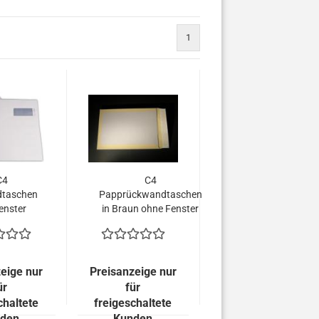
1
C4
C4
dtaschen
Papprückwandtaschen
enster
in Braun ohne Fenster
s, 120
(500 Stück = 109,50
m (500
EURO)
= 74,00
RO)
eige nur
Preisanzeige nur
ür
für
chaltete
freigeschaltete
den
Kunden