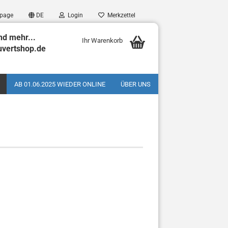
page
DE
Login
Merkzettel
nd mehr...
Ihr Warenkorb
uvertshop.de
AB 01.06.2025 WIEDER ONLINE
ÜBER UNS