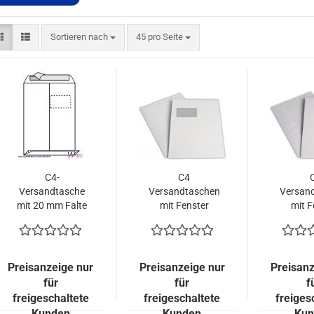
Sortieren nach
pro Seite
Sortieren nach
45 pro Seite
C4-
C4
Versandtasche
Versandtaschen
Versan
mit 20 mm Falte
mit Fenster
mit F
und
links, 120
recht
hochstehendem
Gramm (500
Gram
Fenster in Weiß
Stück = 69,00
Stück 
(500 Stück =
EURO)
EU
Preisanzeige nur
Preisanzeige nur
Preisanz
138,00 EURO)
für
für
f
freigeschaltete
freigeschaltete
freiges
Kunden
Kunden
Kun