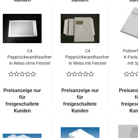
C4
C4
Polster
Papprückwandtaschen
Papprückwandtaschen
K-Pack
in Weiss ohne Fenster
in Weiss mit Fenster
mit S
(500 Stück = 109,50
(500 Stück = 124,50
(100 
EURO)
EURO)
72,
Preisanzeige nur
Preisanzeige nur
Preisanz
für
für
f
freigeschaltete
freigeschaltete
freiges
Kunden
Kunden
Kun