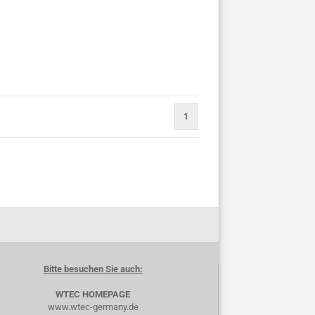
1
Bitte besuchen Sie auch:
WTEC HOMEPAGE
www.wtec-germany.de