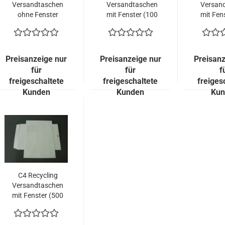
Versandtaschen
Versandtaschen
Versan
ohne Fenster
mit Fenster (100
mit Fen
(100 Stück =
Stück = 42,80
Kuverts
41,00 EURO)
EURO)
EU
Preisanzeige nur
Preisanzeige nur
Preisanz
für
für
f
freigeschaltete
freigeschaltete
freiges
Kunden
Kunden
Kun
C4 Recycling
Versandtaschen
mit Fenster (500
Kuverts = 49,00
EURO)