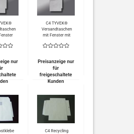
YVEK®
C4 TYVEK®
dtaschen
Versandtaschen
Fenster
mit Fenster mit
mm Falte
20 mm Falte
Stück =
(100 Stück =
 EURO)
107,20 EURO)
eige nur
Preisanzeige nur
ür
für
chaltete
freigeschaltete
den
Kunden
bstklebe
C4 Recycling