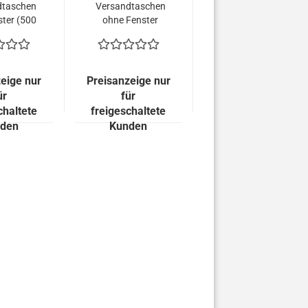
dtaschen
Versandtaschen
ster (500
ohne Fenster
 = 39,00
(500 Kuverts =
RO)
52,00 EURO)
eige nur
Preisanzeige nur
ür
für
chaltete
freigeschaltete
den
Kunden