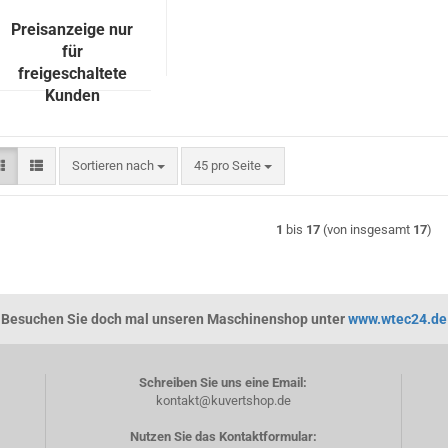
Preisanzeige nur
für
freigeschaltete
Kunden
Sortieren nach
pro Seite
Sortieren nach
45 pro Seite
1
bis
17
(von insgesamt
17
)
Besuchen Sie doch mal unseren Maschinenshop unter
www.wtec24.de
Schreiben Sie uns eine Email:
kontakt@kuvertshop.de
Nutzen Sie das Kontaktformular: