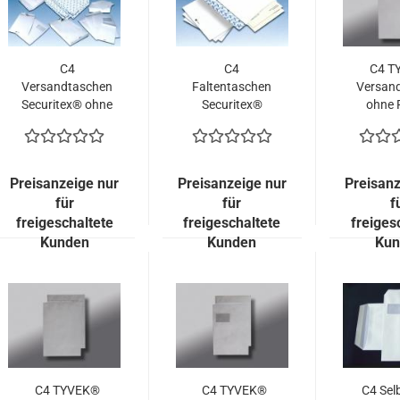
C4
C4
C4 T
Versandtaschen
Faltentaschen
Versan
Securitex® ohne
Securitex®
ohne 
Fenster (200
ohne Fenster
mit 38 
Kuverts = 74,00
(200 Kuverts =
(100 
EURO)
107,00 EURO)
78,60
Preisanzeige nur
Preisanzeige nur
Preisanz
für
für
f
freigeschaltete
freigeschaltete
freiges
Kunden
Kunden
Kun
C4 TYVEK®
C4 TYVEK®
C4 Sel