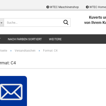
WTEC Maschinenshop
WTEC Home
Kuverts u
Suche...
von Ihrem K
T
NACH FARBEN SORTIERT
WEITERE
»
»
tseite
Versandtaschen
Format: C4
rmat: C4