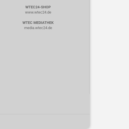
WTEC24-SHOP
www.wtec24.de
WTEC MEDIATHEK
media.wtec24.de