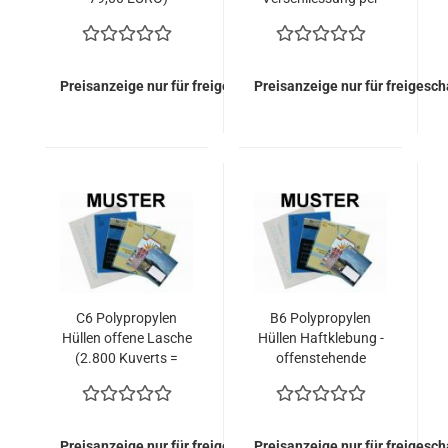
Heissleim (2.800
Kuverts = 268,80
EURO)
Preisanzeige nur für freigeschaltete Kunden
Preisanzeige nur für freigesc
C6 Polypropylen
B6 Polypropylen
Hüllen offene Lasche
Hüllen Haftklebung -
(2.800 Kuverts =
offenstehende
288,40 EURO)
Lasche (2.800
Kuverts = 350,00
EURO)
Preisanzeige nur für freigeschaltete Kunden
Preisanzeige nur für freigesc