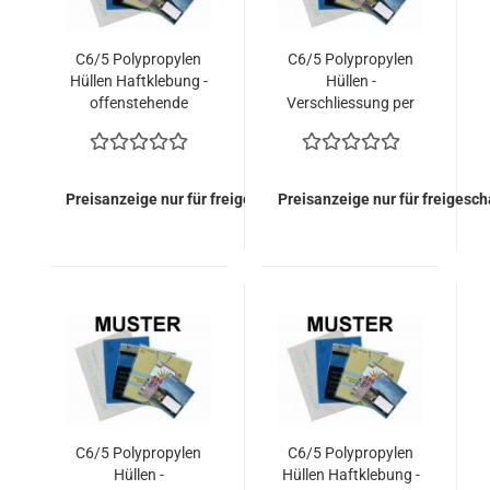
C6/5 Polypropylen
C6/5 Polypropylen
Hüllen Haftklebung -
Hüllen -
offenstehende
Verschliessung per
Lasche (1.300
Heissleim, umgelegte
Kuverts = 189,80
Lasche (1.300
EURO)
Kuverts = 210,60
EURO)
Preisanzeige nur für freigeschaltete Kunden
Preisanzeige nur für freigesc
C6/5 Polypropylen
C6/5 Polypropylen
Hüllen -
Hüllen Haftklebung -