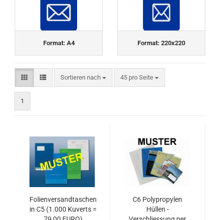
Format: A4
Format: 220x220
Sortieren nach
pro Seite
Sortieren nach
45 pro Seite
1
Folienversandtaschen
C6 Polypropylen
in C5 (1.000 Kuverts =
Hüllen -
79,00 EURO)
Verschliessung per