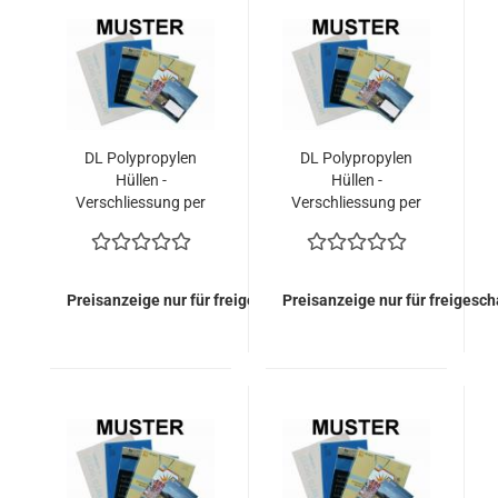
DL Polypropylen
DL Polypropylen
Hüllen -
Hüllen -
Verschliessung per
Verschliessung per
Heissleim, umgelegte
Heissleim (1.300
Lasche (1.300
Kuverts = 171,60
Kuverts = 197,60
EURO)
EURO)
Preisanzeige nur für freigeschaltete Kunden
Preisanzeige nur für freigesc