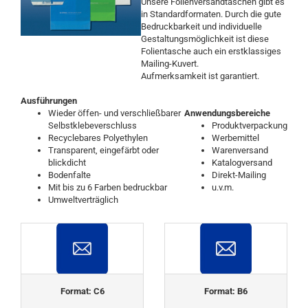
Unsere Folienversandtaschen gibt es
in Standardformaten. Durch die gute
Bedruckbarkeit und individuelle
Gestaltungsmöglichkeit ist diese
Folientasche auch ein erstklassiges
Mailing-Kuvert.
Aufmerksamkeit ist garantiert.
Ausführungen
Wieder öffen- und verschließbarer
Anwendungsbereiche
Selbstklebeverschluss
Produktverpackung
Recyclebares Polyethylen
Werbemittel
Transparent, eingefärbt oder
Warenversand
blickdicht
Katalogversand
Bodenfalte
Direkt-Mailing
Mit bis zu 6 Farben bedruckbar
u.v.m.
Umweltverträglich
Format: C6
Format: B6