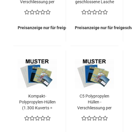
Verschliessung per
geschlossene Lasche
Heissleim (1.300
(1.300 Kuverts =
Kuverts = 184,60
213,20 EURO)
EURO)
Preisanzeige nur für freigeschaltete Kunden
Preisanzeige nur für freigesc
Kompakt-
C5 Polypropylen
Polypropylen-Hüllen
Hüllen -
(1.300 Kuverts =
Verschliessung per
233,35 EURO)
Heissleim (1.300
Kuverts = 234,00
EURO)