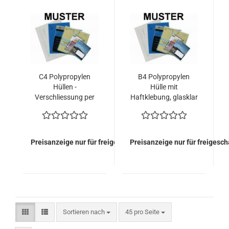
C4 Polypropylen
B4 Polypropylen
Hüllen -
Hülle mit
Verschliessung per
Haftklebung, glasklar
Heissleim (700
(700 Kuverts =
Kuverts = 157,50
164,60 EURO)
EURO)
Preisanzeige nur für freigeschaltete Kunden
Preisanzeige nur für freigesc
Sortieren nach
pro Seite
Sortieren nach
45 pro Seite