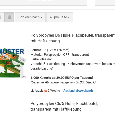
Sortieren nach
pro Seite
Sortieren nach
45 pro Seite
Polypropylen B6 Hülle, Flachbeutel, transparen
mit Haftklebung
Format: B6 (125 x 176 mm)
Material: Polypropylen OPP - transparent
Farbe: glasklar
Verschluß: Haftklebung - Klebeverschluss reversibel (30
gerade Lasche)
1.000 Kuverts ab 39.00 EURO per Tausend
(bei einer Abnahmemenge von 50.000 Stück)
Lieferzeit:
2 Wochen
(Ausland abweichend)
Polypropylen C6/5 Hülle, Flachbeutel,
transparent mit Haftklebung