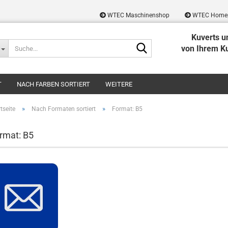
WTEC Maschinenshop
WTEC Home
Kuverts u
Suche...
von Ihrem K
T
NACH FARBEN SORTIERT
WEITERE
»
»
tseite
Nach Formaten sortiert
Format: B5
rmat: B5