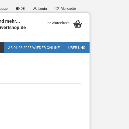
page
DE
Login
Merkzettel
nd mehr...
Ihr Warenkorb
uvertshop.de
AB 01.06.2025 WIEDER ONLINE
ÜBER UNS