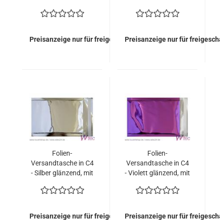
Haftklebung (100
mit Haftklebung (100
Kuverts = 78,50
Kuverts = 78,50
EURO)
EURO)
Preisanzeige nur für freigeschaltete Kunden
Preisanzeige nur für freigesc
Folien-
Folien-
Versandtasche in C4
Versandtasche in C4
- Silber glänzend, mit
- Violett glänzend, mit
Haftklebung (100
Haftklebung (100
Kuverts = 78,50
Kuverts = 78,50
EURO)
EURO)
Preisanzeige nur für freigeschaltete Kunden
Preisanzeige nur für freigesc