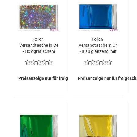
Folien-
Folien-
Versandtasche in C4
Versandtasche in C4
- Holografischem
- Blau glänzend, mit
Silber glänzend, mit
Haftklebung (100
Haftklebung (100
Kuverts = 78,50
Kuverts = 88,00
EURO)
EURO)
Preisanzeige nur für freigeschaltete Kunden
Preisanzeige nur für freigesc