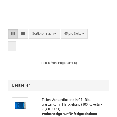
Sortieren nach
pro Seite
Sortieren nach
45 pro Seite
1
1
bis
8
(von insgesamt
8
)
Bestseller
Folien-Versandtasche in C4 - Blau
glänzend, mit Haftklebung (100 Kuverts =
78,50 EURO)
Preisanzeige nur für freigeschaltete