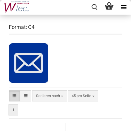
Format: C4
Sortieren nach
pro Seite
Sortieren nach
45 pro Seite
1