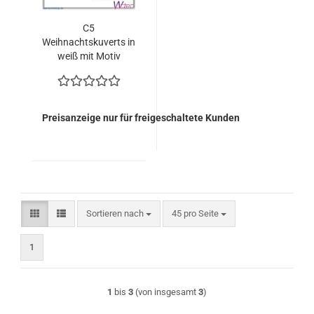
C5
Weihnachtskuverts in
weiß mit Motiv
"Rentiere" (50 Stück =
50,00 Euro)
Preisanzeige nur für freigeschaltete Kunden
Sortieren nach
pro Seite
Sortieren nach
45 pro Seite
1
1
bis
3
(von insgesamt
3
)