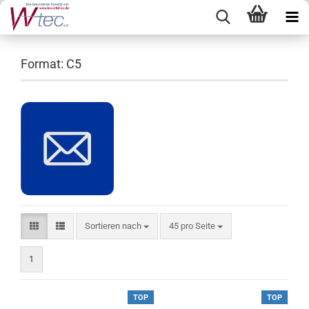
Format: C5
Sortieren nach
pro Seite
Sortieren nach
45 pro Seite
1
TOP
TOP