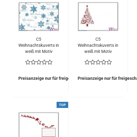
C5
C5
Weihnachtskuverts in
Weihnachtskuverts in
weiß mit Motiv
weiß mit Motiv
"Schneeflocke &
"Weihnachtsbaum"
White Christmas" (50
(50 Stück = 50,00
Stück = Euro 50,00)
Euro)
Preisanzeige nur für freigeschaltete Kunden
Preisanzeige nur für freigesc
TOP