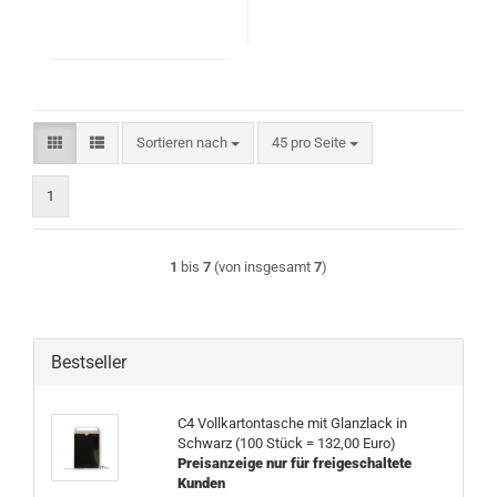
Sortieren nach
pro Seite
Sortieren nach
45 pro Seite
1
1
bis
7
(von insgesamt
7
)
Bestseller
C4 Vollkartontasche mit Glanzlack in
Schwarz (100 Stück = 132,00 Euro)
Preisanzeige nur für freigeschaltete
Kunden