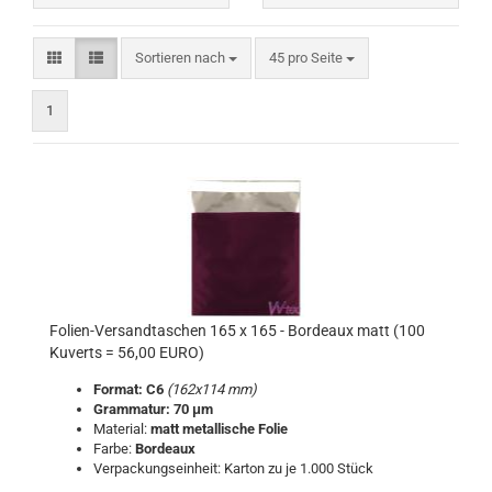
Sortieren nach
pro Seite
Sortieren nach
45 pro Seite
1
Folien-Versandtaschen 165 x 165 - Bordeaux matt (100
Kuverts = 56,00 EURO)
Format: C6
(162x114 mm)
Grammatur: 70 μm
Material:
matt metallische Folie
Farbe:
Bordeaux
Verpackungseinheit: Karton zu je 1.000 Stück