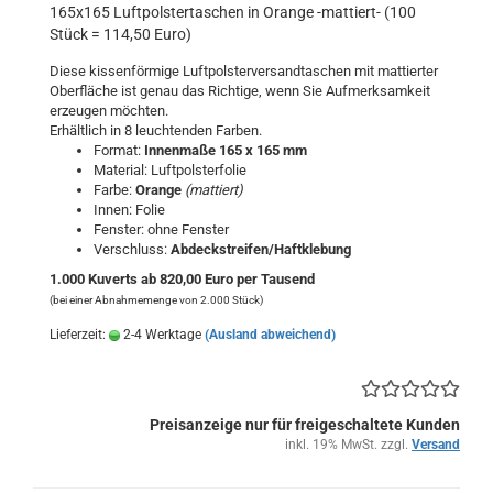
165x165 Luftpolstertaschen in Orange -mattiert- (100
Stück = 114,50 Euro)
Diese kissenförmige Luftpolsterversandtaschen mit mattierter
Oberfläche ist genau das Richtige, wenn Sie Aufmerksamkeit
erzeugen möchten.
Erhältlich in 8 leuchtenden Farben.
Format:
Innenmaße 165 x 165 mm
Material: Luftpolsterfolie
Farbe:
Orange
(mattiert)
Innen: Folie
Fenster: ohne Fenster
Verschluss:
Abdeckstreifen/Haftklebung
1.000 Kuverts ab 820,00 Euro per Tausend
(bei einer Abnahmemenge von 2.000 Stück)
Lieferzeit:
2-4 Werktage
(Ausland abweichend)
Preisanzeige nur für freigeschaltete Kunden
inkl. 19% MwSt. zzgl.
Versand