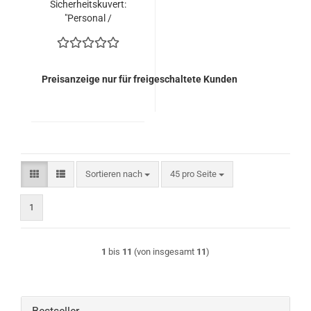
Sicherheitskuvert:
"Personal /
Persönlich" mit
Fenster (Karton zu
1.000 Kuverts)
Preisanzeige nur für freigeschaltete Kunden
Sortieren nach
pro Seite
Sortieren nach
45 pro Seite
1
1
bis
11
(von insgesamt
11
)