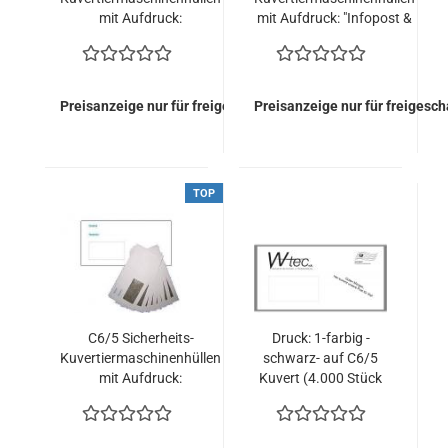
mit Aufdruck:
mit Aufdruck: "Infopost &
"Entgeltwelle" mit Fenster
PortPaye & Entgeltwelle"
(4.000 Kuverts = 118,00
mit Fenster (4.000
EURO)
Kuverts = 114,00 EURO)
Preisanzeige nur für freigeschaltete Kunden
Preisanzeige nur für freigesc
TOP
C6/5 Sicherheits-
Druck: 1-farbig -
Kuvertiermaschinenhüllen
schwarz- auf C6/5
mit Aufdruck:
Kuvert (4.000 Stück
"Personal/Persönlich" mit
= 104,00 EURO)
Fenster