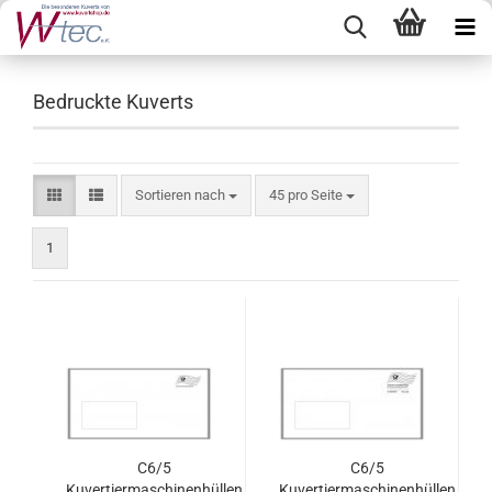
Bedruckte Kuverts
Sortieren nach
pro Seite
Sortieren nach
45 pro Seite
1
C6/5
C6/5
Kuvertiermaschinenhüllen
Kuvertiermaschinenhüllen