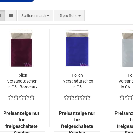
Sortieren nach
pro Seite
Sortieren nach
45 pro Seite
Folien-
Folien-
Fol
Versandtaschen
Versandtaschen
Versan
in C6 - Bordeaux
in C6 -
in C6 -
matt (100
Dunkelblau matt
matt
Kuverts = 53,00
(100 Kuverts =
Kuverts
EURO)
53,00 EURO)
EU
Preisanzeige nur
Preisanzeige nur
Preisanz
für
für
f
freigeschaltete
freigeschaltete
freiges
Kunden
Kunden
Kun