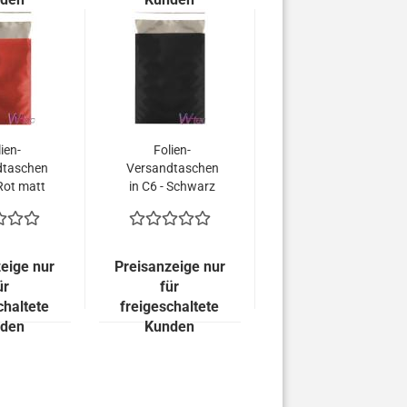
ien-
Folien-
dtaschen
Versandtaschen
 Rot matt
in C6 - Schwarz
uverts =
matt (100
 EURO)
Kuverts = 53,00
EURO)
eige nur
Preisanzeige nur
ür
für
chaltete
freigeschaltete
den
Kunden