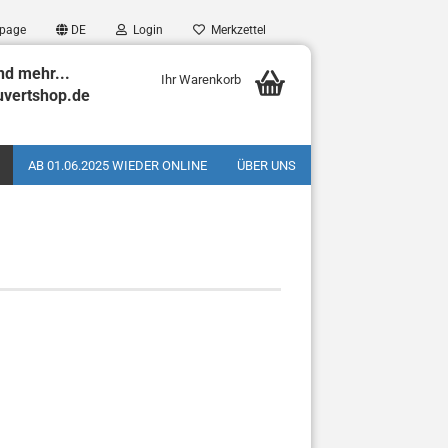
page
DE
Login
Merkzettel
nd mehr...
Ihr Warenkorb
uvertshop.de
AB 01.06.2025 WIEDER ONLINE
ÜBER UNS