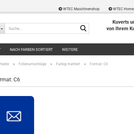
WTEC Maschinenshop
WTEC Home
Kuverts u
Suche...
von Ihrem K
T
NACH FARBEN SORTIERT
WEITERE
»
»
»
tseite
Folienumschläge
Farbig mattiert
Format: C6
rmat: C6