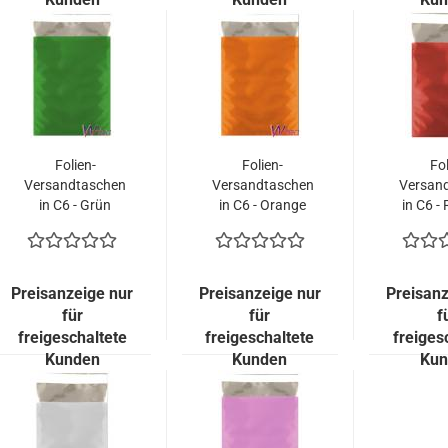
Folien-
Folien-
Fol
Versandtaschen
Versandtaschen
Versan
in C6 - Grün
in C6 - Orange
in C6 -
matt (100
matt (100
(100 K
Kuverts = 53,00
Kuverts = 53,00
53,00
EURO)
EURO)
Preisanzeige nur
Preisanzeige nur
Preisanz
für
für
f
freigeschaltete
freigeschaltete
freiges
Kunden
Kunden
Kun