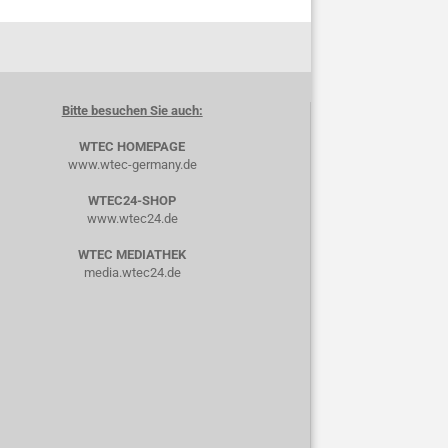
Bitte besuchen Sie auch:
WTEC HOMEPAGE
www.wtec-germany.de
WTEC24-SHOP
www.wtec24.de
WTEC MEDIATHEK
media.wtec24.de