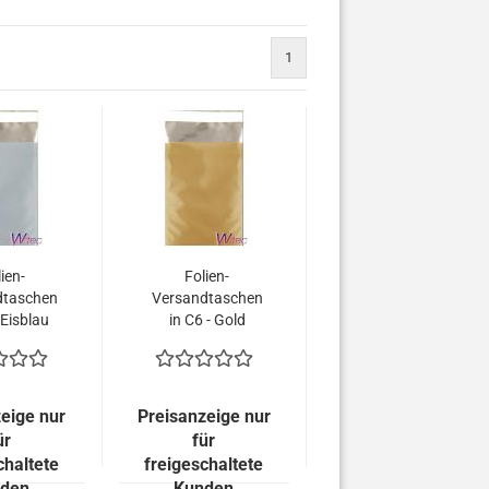
1
ien-
Folien-
dtaschen
Versandtaschen
 Eisblau
in C6 - Gold
 (100
matt (100
 = 53,00
Kuverts = 53,00
RO)
EURO)
eige nur
Preisanzeige nur
ür
für
chaltete
freigeschaltete
den
Kunden