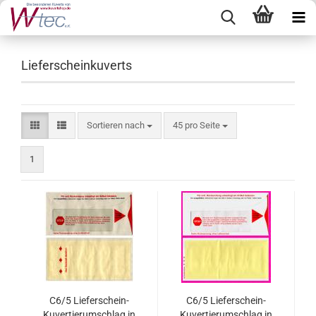
Lieferscheinkuverts
Sortieren nach
pro Seite
Sortieren nach
45 pro Seite
1
C6/5 Lieferschein-
C6/5 Lieferschein-
Kuvertierumschlag in
Kuvertierumschlag in