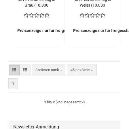
Grau (10.000
Weiss (10.000
Kuverts = 4.680,00
Kuverts = 4.580,00
EURO)
EURO)
Preisanzeige nur für freigeschaltete Kunden
Preisanzeige nur für freigesc
Sortieren nach
pro Seite
Sortieren nach
45 pro Seite
1
1
bis
2
(von insgesamt
2
)
Newsletter-Anmeldung