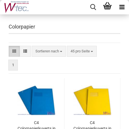
Colorpapier
Sortieren nach
pro Seite
Sortieren nach
45 pro Seite
1
C4
C4
Colorpapierkuverts in
Colorpapierkuverts in