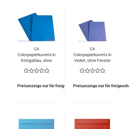
C4
C4
Colorpapierkuverts in
Colorpapierkuverts in
Königsblau, ohne
Violett, ohne Fenster
Fenster (400 Kuverts
(400 Kuverts =
= 126,00 EURO)
126,00 EURO)
Preisanzeige nur für freigeschaltete Kunden
Preisanzeige nur für freigesc