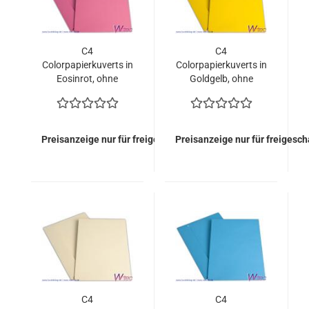
C4
C4
Colorpapierkuverts in
Colorpapierkuverts in
Eosinrot, ohne
Goldgelb, ohne
Fenster (400 Kuverts
Fenster (400 Kuverts
= 126,00 EURO)
= 126,00 EURO)
Preisanzeige nur für freigeschaltete Kunden
Preisanzeige nur für freigesc
C4
C4