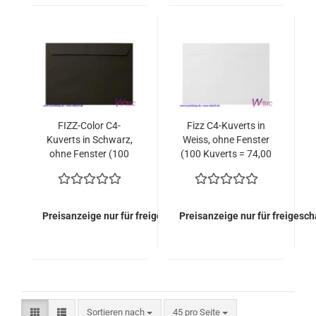
FIZZ-Color C4-
Fizz C4-Kuverts in
Kuverts in Schwarz,
Weiss, ohne Fenster
ohne Fenster (100
(100 Kuverts = 74,00
Kuverts = 89,00
EURO)
EURO)
Preisanzeige nur für freigeschaltete Kunden
Preisanzeige nur für freigesc
Sortieren nach
pro Seite
Sortieren nach
45 pro Seite