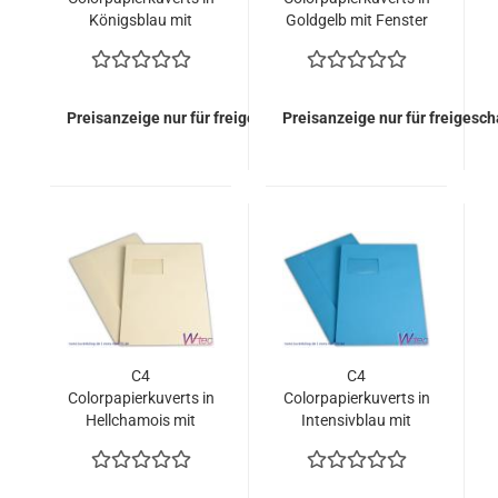
Königsblau mit
Goldgelb mit Fenster
Fenster (500 Kuverts
(500 Kuverts =
= 170,00 EURO)
170,00 EURO)
Preisanzeige nur für freigeschaltete Kunden
Preisanzeige nur für freigesc
C4
C4
Colorpapierkuverts in
Colorpapierkuverts in
Hellchamois mit
Intensivblau mit
Fenster
Fenster (500 Kuverts
= 170,00 EURO)