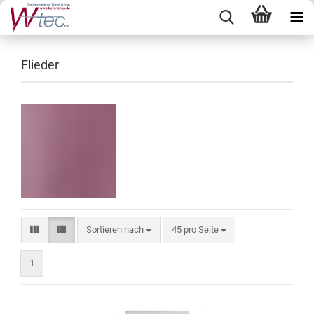
Flieder
Sortieren nach
pro Seite
Sortieren nach
45 pro Seite
1