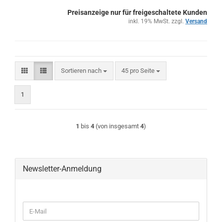
Preisanzeige nur für freigeschaltete Kunden
inkl. 19% MwSt. zzgl.
Versand
Sortieren nach
pro Seite
Sortieren nach
45 pro Seite
1
1
bis
4
(von insgesamt
4
)
Newsletter-Anmeldung
WEITER
E-
ZUR
Mail