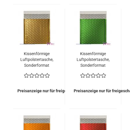
Kissenförmige
Kissenförmige
Luftpolstertasche,
Luftpolstertasche,
Sonderformat
Sonderformat
165x165 mm, Gold
165x165 mm, Grün
metallisch Matt (100
metallisch Matt (100
Stück = 99,00 Euro)
Stück = 99,00 Euro)
Preisanzeige nur für freigeschaltete Kunden
Preisanzeige nur für freigesc