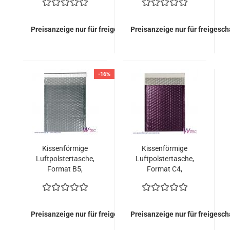
Stück = 119,00 Euro)
Stück = 119,00 Euro)
Preisanzeige nur für freigeschaltete Kunden
Preisanzeige nur für freigesc
-16%
Kissenförmige
Kissenförmige
Luftpolstertasche,
Luftpolstertasche,
Format B5,
Format C4,
Silbergrau
Burgunderrot
Transparent (100
metallisch Matt (100
Stück = 119,00 Euro)
Stück = 149,00 Euro)
Preisanzeige nur für freigeschaltete Kunden
Preisanzeige nur für freigesc