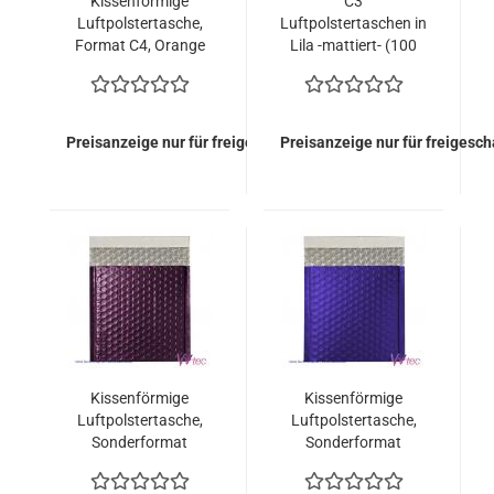
Kissenförmige
C3
Luftpolstertasche,
Luftpolstertaschen in
Format C4, Orange
Lila -mattiert- (100
Matt (100 Stück =
Stück = 312,50 Euro)
149,00 Euro)
Preisanzeige nur für freigeschaltete Kunden
Preisanzeige nur für freigesc
Kissenförmige
Kissenförmige
Luftpolstertasche,
Luftpolstertasche,
Sonderformat
Sonderformat
165x165 mm,
165x165 mm,
Burgunderrot
Dunkelblau