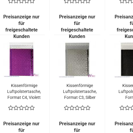
Glänzend (100
Glänzend (100
met
Stück = 149,00
Stück = 149,00
Glänz
Euro)
Euro)
Stück
Preisanzeige nur
Preisanzeige nur
Preisanz
E
für
für
f
freigeschaltete
freigeschaltete
freiges
Kunden
Kunden
Kun
Kissenförmige
Kissenförmige
Kisse
Luftpolstertasche,
Luftpolstertasche,
Luftpol
Format C4, Violett
Format C3, Silber
For
metallisch
metallisch
Sc
Glänzend (100
Glänzend (50
met
Stück = 149,00
Stück = 109,50
Glän
Euro)
Euro)
Stück
Preisanzeige nur
Preisanzeige nur
Preisanz
E
für
für
f