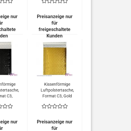
allisch
Glänzend (100
end (100
Stück = 149,00
 = 149,00
Euro)
eige nur
Preisanzeige nur
uro)
ür
für
chaltete
freigeschaltete
den
Kunden
nförmige
Kissenförmige
stertasche,
Luftpolstertasche,
mat C3,
Format C3, Gold
hwarz
metallisch
allisch
Glänzend (50
zend (50
Stück = 109,50
 = 109,50
Euro)
eige nur
Preisanzeige nur
uro)
ür
für