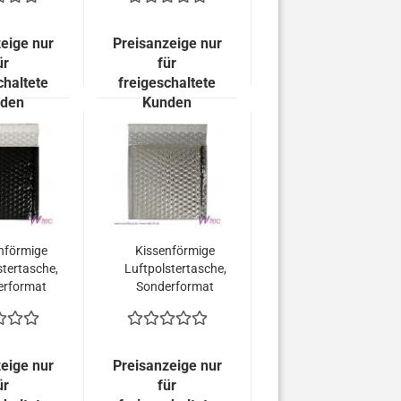
etallisch
Gold metallisch
end (100
Glänzend (100
 = 99,00
Stück = 99,00
eige nur
Preisanzeige nur
uro)
Euro)
ür
für
chaltete
freigeschaltete
den
Kunden
nförmige
Kissenförmige
stertasche,
Luftpolstertasche,
erformat
Sonderformat
165 mm,
165x165 mm,
hwarz
Silber metallisch
allisch
Glänzend (100
end (100
Stück = 99,00
eige nur
Preisanzeige nur
 = 99,00
Euro)
ür
für
uro)