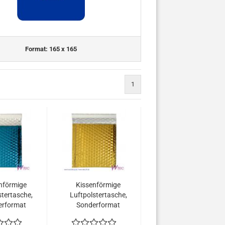
Format: 165 x 165
1
nförmige
Kissenförmige
stertasche,
Luftpolstertasche,
erformat
Sonderformat
165 mm,
165x165 mm,