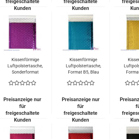
freigeschaltete
freigeschaltete
freiges
Kunden
Kunden
Kun
Kissenförmige
Kissenförmige
Kisse
Luftpolstertasche,
Luftpolstertasche,
Luftpol
Sonderformat
Format B5, Blau
Format
165x165 mm,
metallisch
met
Violett metallisch
Glänzend (100
Glänz
Glänzend (100
Stück = 119,00
Stück
Stück = 99,00
Euro)
E
Preisanzeige nur
Preisanzeige nur
Preisanz
Euro)
für
für
f
freigeschaltete
freigeschaltete
freiges
Kunden
Kunden
Kun