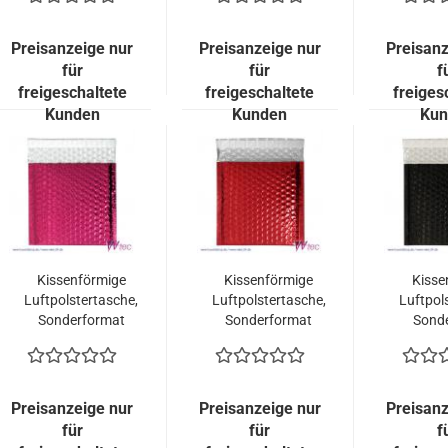
32,15 EURO)
EURO)
Blau m
Glänz
Stück
Preisanzeige nur
Preisanzeige nur
Preisanz
E
für
für
f
freigeschaltete
freigeschaltete
freiges
Kunden
Kunden
Kun
Kissenförmige
Kissenförmige
Kisse
Luftpolstertasche,
Luftpolstertasche,
Luftpol
Sonderformat
Sonderformat
Sond
165x165 mm,
165x165 mm, Rot
165x
Pink metallisch
metallisch
Sc
Glänzend (100
Glänzend (100
met
Stück = 99,00
Stück = 99,00
Glänz
Preisanzeige nur
Preisanzeige nur
Preisanz
Euro)
Euro)
Stück
für
für
f
E