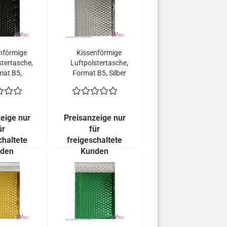
nförmige
Kissenförmige
stertasche,
Luftpolstertasche,
mat B5,
Format B5, Silber
hwarz
metallisch
allisch
Glänzend (100
end (100
Stück = 119,00
 = 119,00
Euro)
eige nur
Preisanzeige nur
uro)
ür
für
chaltete
freigeschaltete
den
Kunden