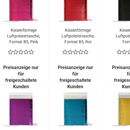
Kissenförmige
Kissenförmige
Kisse
Luftpolstertasche,
Luftpolstertasche,
Luftpol
Format B5, Pink
Format B5, Rot
For
metallisch
metallisch
Sc
Glänzend (100
Glänzend (100
met
Stück = 119,00
Stück = 119,00
Glänz
Euro)
Euro)
Stück
Preisanzeige nur
Preisanzeige nur
Preisanz
E
für
für
f
freigeschaltete
freigeschaltete
freiges
Kunden
Kunden
Kun