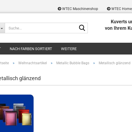
WTEC Maschinenshop
WTEC Home
Kuverts u
Suche...
von Ihrem K
T
NACH FARBEN SORTIERT
WEITERE
»
»
»
tseite
Weihnachtsartikel
Metallic Bubble Bags
Metallisch glänzend
tallisch glänzend