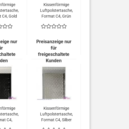
nförmige
Kissenförmige
stertasche,
Luftpolstertasche,
 C4, Gold
Format C4, Grün
allisch
metallisch
end (100
Glänzend (100
 = 149,00
Stück = 149,00
uro)
Euro)
eige nur
Preisanzeige nur
ür
für
chaltete
freigeschaltete
den
Kunden
nförmige
Kissenförmige
stertasche,
Luftpolstertasche,
mat C4,
Format C4, Silber
hwarz
metallisch