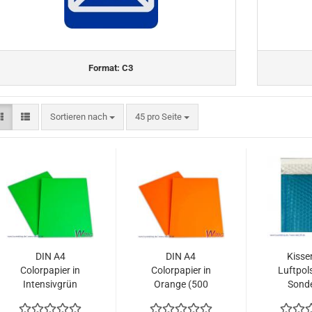
Format: C3
Sortieren nach
pro Seite
Sortieren nach
45 pro Seite
DIN A4
DIN A4
Kisse
Colorpapier in
Colorpapier in
Luftpol
Intensivgrün
Orange (500
Sond
(500 Blatt =
Blatt = 32,15
165x