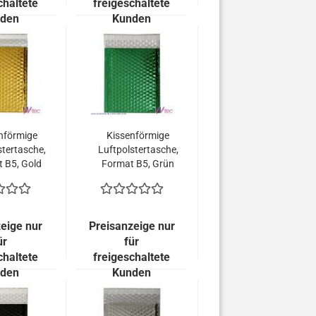
chaltete
freigeschaltete
den
Kunden
nförmige
Kissenförmige
stertasche,
Luftpolstertasche,
 B5, Gold
Format B5, Grün
allisch
metallisch
end (100
Glänzend (100
 = 119,00
Stück = 119,00
uro)
Euro)
eige nur
Preisanzeige nur
ür
für
chaltete
freigeschaltete
den
Kunden