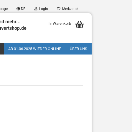
page
DE
Login
Merkzettel
nd mehr...
Ihr Warenkorb
uvertshop.de
AB 01.06.2025 WIEDER ONLINE
ÜBER UNS