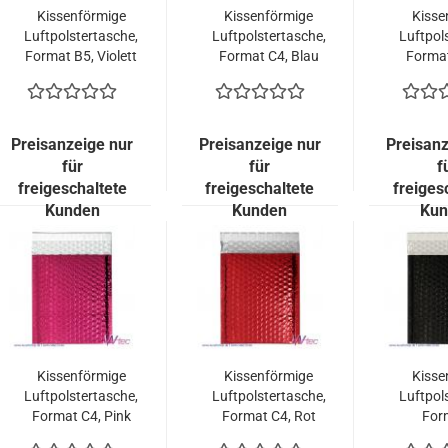
Kissenförmige
Kissenförmige
Kisse
Luftpolstertasche,
Luftpolstertasche,
Luftpol
Format B5, Violett
Format C4, Blau
Format
metallisch
metallisch
met
Glänzend (100
Glänzend (100
Glänz
Stück = 119,00
Stück = 149,00
Stück
Euro)
Euro)
E
Preisanzeige nur
Preisanzeige nur
Preisanz
für
für
f
freigeschaltete
freigeschaltete
freiges
Kunden
Kunden
Kun
Kissenförmige
Kissenförmige
Kisse
Luftpolstertasche,
Luftpolstertasche,
Luftpol
Format C4, Pink
Format C4, Rot
For
metallisch
metallisch
Sc