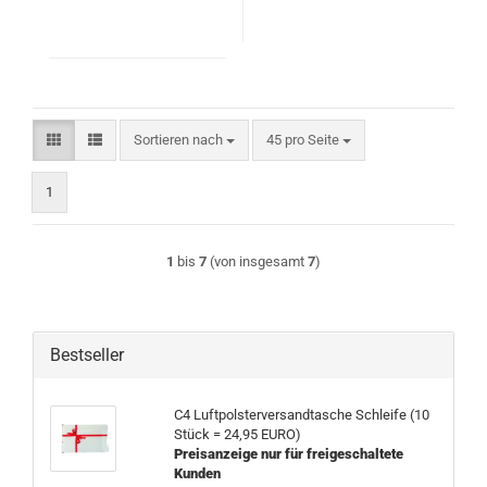
Sortieren nach
pro Seite
Sortieren nach
45 pro Seite
1
1
bis
7
(von insgesamt
7
)
Bestseller
C4 Luftpolsterversandtasche Schleife (10
Stück = 24,95 EURO)
Preisanzeige nur für freigeschaltete
Kunden