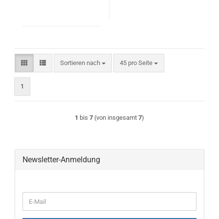
Sortieren nach
pro Seite
Sortieren nach
45 pro Seite
1
1
bis
7
(von insgesamt
7
)
Newsletter-Anmeldung
WEITER
E-
ZUR
Mail
NEWSLETTER-