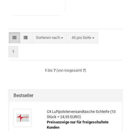
Sortieren nach
pro Seite
Sortieren nach
45 pro Seite
1
1
bis
7
(von insgesamt
7
)
Bestseller
C4 Luftpolsterversandtasche Schleife (10
Stück = 24,95 EURO)
Preisanzeige nur für freigeschaltete
Kunden