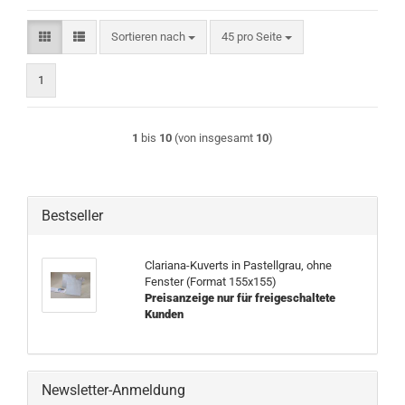
Sortieren nach
pro Seite
Sortieren nach
45 pro Seite
1
1
bis
10
(von insgesamt
10
)
Bestseller
Clariana-Kuverts in Pastellgrau, ohne
Fenster (Format 155x155)
Preisanzeige nur für freigeschaltete
Kunden
Newsletter-Anmeldung