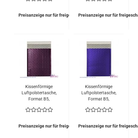
(100 Stück = 144,00
(100 Stück = 144,00
Euro)
Euro)
Preisanzeige nur für freigeschaltete Kunden
Preisanzeige nur für freigesc
Kissenförmige
Kissenförmige
Luftpolstertasche,
Luftpolstertasche,
Format B5,
Format B5,
Burgunderrot
Dunkelblau
metallisch Matt (100
metallisch Matt (100
Stück = 119,00 Euro)
Stück = 119,00 Euro)
Preisanzeige nur für freigeschaltete Kunden
Preisanzeige nur für freigesc