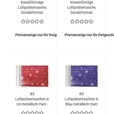
Kissenförmige
Kissenförmige
Luftpolstertasche,
Luftpolstertasche,
Sonderformat
Sonderformat
165x165 mm,
165x165 mm, Silber
Schwarz metallisch
metallisch Matt (100
Matt (100 Stück =
Stück = 99,00 Euro)
99,00 Euro)
Preisanzeige nur für freigeschaltete Kunden
Preisanzeige nur für freigesc
B5
B5
Luftpolstertaschen in
Luftpolstertaschen in
rot metallisch matt -
Blau metallisch matt
Merry Christmas -
- Merry Christmas -