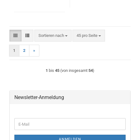
Sortieren nach
pro Seite
Sortieren nach
45 pro Seite
1
2
»
1
bis
45
(von insgesamt
54
)
Newsletter-Anmeldung
WEITER
E-
ZUR
Mail
NEWSLETTER-
ANMELDUNG
ANMELDEN