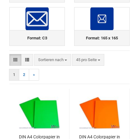
Format: C3
Format: 165 x 165
Sortieren nach
pro Seite
Sortieren nach
45 pro Seite
1
2
»
DIN A4 Colorpapier in
DIN A4 Colorpapier in