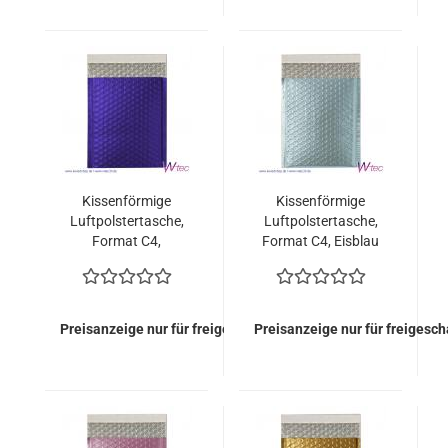
Kissenförmige
Kissenförmige
Luftpolstertasche,
Luftpolstertasche,
Format C4,
Format C4, Eisblau
Dunkelblau
metallisch Matt (100
metallisch Matt (100
Stück = 149,00 Euro)
Stück = 149,00 Euro)
Preisanzeige nur für freigeschaltete Kunden
Preisanzeige nur für freigesc