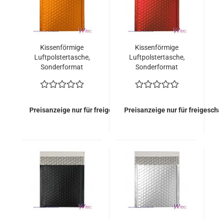
Kissenförmige
Kissenförmige
Luftpolstertasche,
Luftpolstertasche,
Sonderformat
Sonderformat
165x165 mm,
165x165 mm, Rot
Orange metallisch
metallisch Matt (100
Matt (100 Stück =
Stück = 99,00 Euro)
99,00 Euro)
Preisanzeige nur für freigeschaltete Kunden
Preisanzeige nur für freigesc