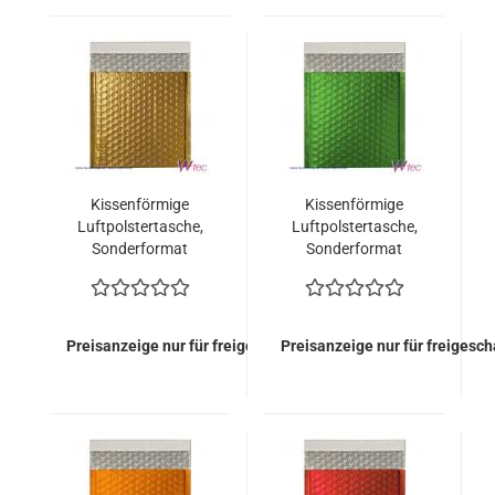
Kissenförmige
Kissenförmige
Luftpolstertasche,
Luftpolstertasche,
Sonderformat
Sonderformat
165x165 mm, Gold
165x165 mm, Grün
metallisch Matt (100
metallisch Matt (100
Stück = 99,00 Euro)
Stück = 99,00 Euro)
Preisanzeige nur für freigeschaltete Kunden
Preisanzeige nur für freigesc