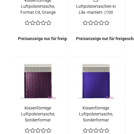
Kissenförmige
C3
Luftpolstertasche,
Luftpolstertaschen in
Format C4, Orange
Lila -mattiert- (100
Matt (100 Stück =
Stück = 312,50 Euro)
149,00 Euro)
Preisanzeige nur für freigeschaltete Kunden
Preisanzeige nur für freigesc
Kissenförmige
Kissenförmige
Luftpolstertasche,
Luftpolstertasche,
Sonderformat
Sonderformat
165x165 mm,
165x165 mm,
Burgunderrot
Dunkelblau