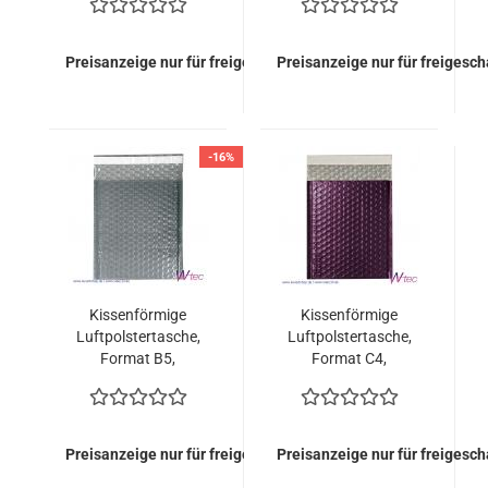
Stück = 119,00 Euro)
Stück = 119,00 Euro)
Preisanzeige nur für freigeschaltete Kunden
Preisanzeige nur für freigesc
-16%
Kissenförmige
Kissenförmige
Luftpolstertasche,
Luftpolstertasche,
Format B5,
Format C4,
Silbergrau
Burgunderrot
Transparent (100
metallisch Matt (100
Stück = 119,00 Euro)
Stück = 149,00 Euro)
Preisanzeige nur für freigeschaltete Kunden
Preisanzeige nur für freigesc