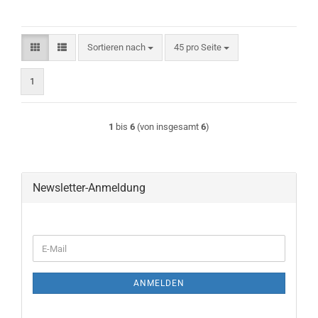
Sortieren nach
pro Seite
Sortieren nach
45 pro Seite
1
1
bis
6
(von insgesamt
6
)
Newsletter-Anmeldung
WEITER
E-
ZUR
Mail
NEWSLETTER-
ANMELDUNG
ANMELDEN