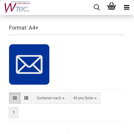
Format: A4+
Sortieren nach
pro Seite
Sortieren nach
45 pro Seite
1