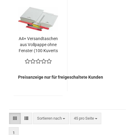
A4+ Versandtaschen
aus Vollpappe ohne
Fenster (100 Kuverts
= 62,00 EURO)
Preisanzeige nur für freigeschaltete Kunden
Sortieren nach
pro Seite
Sortieren nach
45 pro Seite
1