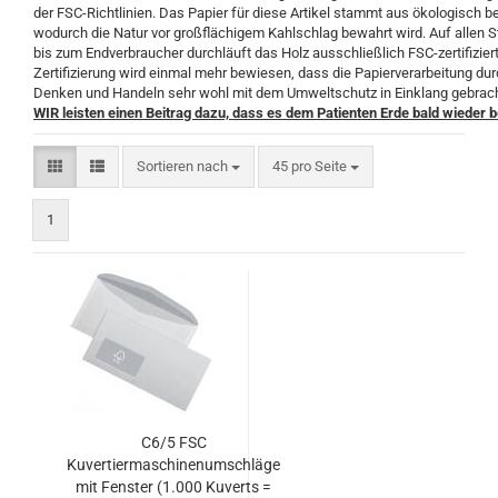
der FSC-Richtlinien. Das Papier für diese Artikel stammt aus ökologisch 
wodurch die Natur vor großflächigem Kahlschlag bewahrt wird. Auf allen S
bis zum Endverbraucher durchläuft das Holz ausschließlich FSC-zertifiziert
Zertifizierung wird einmal mehr bewiesen, dass die Papierverarbeitung 
Denken und Handeln sehr wohl mit dem Umweltschutz in Einklang gebrac
WIR leisten einen Beitrag dazu, dass es dem Patienten Erde bald wieder 
Sortieren nach
pro Seite
Sortieren nach
45 pro Seite
1
C6/5 FSC
Kuvertiermaschinenumschläge
mit Fenster (1.000 Kuverts =