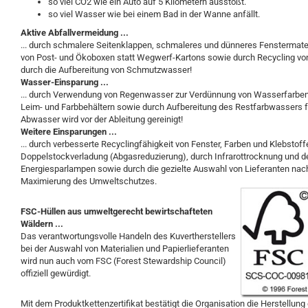
so viel CO2 wie ein Auto auf 5 Kilometern ausstößt.
so viel Wasser wie bei einem Bad in der Wanne anfällt.
Aktive Abfallvermeidung ...
... durch schmalere Seitenklappen, schmaleres und dünneres Fenstermate
von Post- und Ökoboxen statt Wegwerf-Kartons sowie durch Recycling vo
durch die Aufbereitung von Schmutzwasser!
Wasser-Einsparung ...
... durch Verwendung von Regenwasser zur Verdünnung von Wasserfarben
Leim- und Farbbehältern sowie durch Aufbereitung des Restfarbwassers f
Abwasser wird vor der Ableitung gereinigt!
Weitere Einsparungen ...
... durch verbesserte Recyclingfähigkeit von Fenster, Farben und Klebstoff
Doppelstockverladung (Abgasreduzierung), durch Infrarottrocknung und de
Energiesparlampen sowie durch die gezielte Auswahl von Lieferanten na
Maximierung des Umweltschutzes.
FSC-Hüllen aus umweltgerecht bewirtschafteten
Wäldern ...
Das verantwortungsvolle Handeln des Kuvertherstellers
bei der Auswahl von Materialien und Papierlieferanten
wird nun auch vom FSC (Forest Stewardship Council)
offiziell gewürdigt.
Mit dem Produktkettenzertifikat bestätigt die Organisation die Herstellun