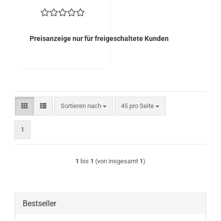
35,50 EURO)
Preisanzeige nur für freigeschaltete Kunden
Sortieren nach
pro Seite
Sortieren nach
45 pro Seite
1
1
bis
1
(von insgesamt
1
)
Bestseller