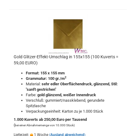
Gold Glitzer-Effekt-Umschlag in 155x155 (100 Kuverts =
59,00 EURO)
Format: 155 x 155 mm
2
Grammatur: 100 gr./m
Material:
sehr edler Oberflächendruck, glänzend
, Stil:
"sanft gestrichen"
Farbe:
gold
glänzend
,
weißer Innendruck
Verschluß: gummiert/nassklebend, gerundete
Spitzlasche
Verpackungseinheit: Karton zu je 1.000 Stück
1.000 Kuverts ab 250,00 Euro per Tausend
(
bei einer Abnahmemenge von 10.000 Stück)
Lieferzeit:
1 Woche
(Ausland abweichend)