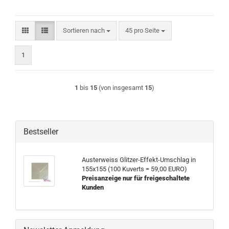
Sortieren nach
pro Seite
Sortieren nach
45 pro Seite
1
1
bis
15
(von insgesamt
15
)
Bestseller
Austerweiss Glitzer-Effekt-Umschlag in
155x155 (100 Kuverts = 59,00 EURO)
Preisanzeige nur für freigeschaltete
Kunden