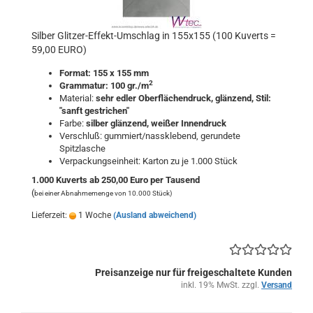
Silber Glitzer-Effekt-Umschlag in 155x155 (100 Kuverts =
59,00 EURO)
Format: 155 x 155 mm
2
Grammatur: 100 gr./m
Material:
sehr edler Oberflächendruck, glänzend
, Stil:
"sanft gestrichen"
Farbe:
silber
glänzend
,
weißer Innendruck
Verschluß: gummiert/nassklebend, gerundete
Spitzlasche
Verpackungseinheit: Karton zu je 1.000 Stück
1.000 Kuverts ab 250,00 Euro per Tausend
(
bei einer Abnahmemenge von 10.000 Stück)
Lieferzeit:
1 Woche
(Ausland abweichend)
Preisanzeige nur für freigeschaltete Kunden
inkl. 19% MwSt. zzgl.
Versand