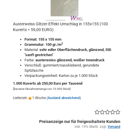
Austerweiss Glitzer-Effekt-Umschlag in 155x155 (100
Kuverts = 59,00 EURO)
Format: 155 x 155 mm
2
Grammatur: 100 gr./m
Material:
sehr edler Oberflächendruck, glänzend
, Stil:
"sanft gestrichen"
Farbe:
austerweiss
glänzend
,
weißer Innendruck
Verschluß: gummiert/nassklebend, gerundete
Spitzlasche
Verpackungseinheit: Karton zu je 1.000 Stück
1.000 Kuverts ab 250,00 Euro per Tausend
(
bei einer Abnahmemenge von 10.000 Stück)
Lieferzeit:
1 Woche
(Ausland abweichend)
Preisanzeige nur für freigeschaltete Kunden
inkl. 19% MwSt. zzgl.
Versand