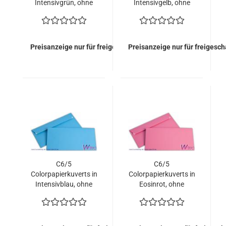
Intensivgrün, ohne
Intensivgelb, ohne
Fenster (500 Kuverts
Fenster (500 Kuverts
= 79,00 EURO)
= 79,00 EURO)
Preisanzeige nur für freigeschaltete Kunden
Preisanzeige nur für freigesc
C6/5
C6/5
Colorpapierkuverts in
Colorpapierkuverts in
Intensivblau, ohne
Eosinrot, ohne
Fenster (500 Kuverts
Fenster (500 Kuverts
= 79,00 EURO)
= 79,00 EURO)