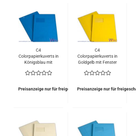
C4
C4
Colorpapierkuverts in
Colorpapierkuverts in
Königsblau mit
Goldgelb mit Fenster
Fenster (500 Kuverts
(500 Kuverts =
= 170,00 EURO)
170,00 EURO)
Preisanzeige nur für freigeschaltete Kunden
Preisanzeige nur für freigesc