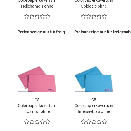
Colorpapierkuverts in
Colorpapierkuverts in
Hellchamois ohne
Goldgelb ohne
Fenster (500 Kuverts
Fenster (500 Kuverts
= 110,00 EURO)
= 110,00 EURO)
Preisanzeige nur für freigeschaltete Kunden
Preisanzeige nur für freigesc
C5
C5
Colorpapierkuverts in
Colorpapierkuverts in
Eosinrot ohne
Intensivblau ohne
Fenster (500 Kuverts
Fenster (500 Kuverts
= 110,00 EURO)
= 110,00 EURO)