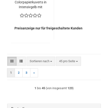
Colorpapierkuverts in
Intensivgelb mit
Fenster (500 Kuverts
= 170,00 EURO)
Preisanzeige nur für freigeschaltete Kunden
Sortieren nach
pro Seite
Sortieren nach
45 pro Seite
1
2
3
»
1
bis
45
(von insgesamt
123
)