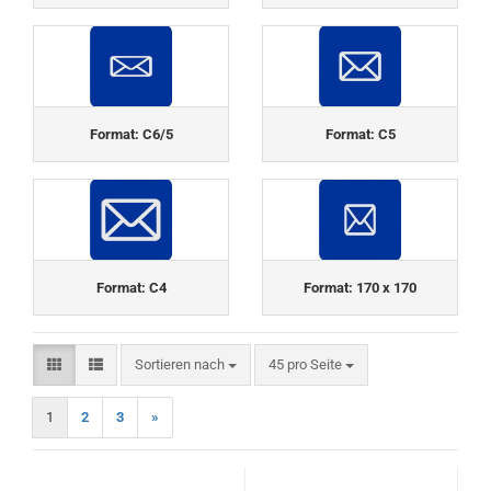
Format: C6/5
Format: C5
Format: C4
Format: 170 x 170
Sortieren nach
pro Seite
Sortieren nach
45 pro Seite
1
2
3
»