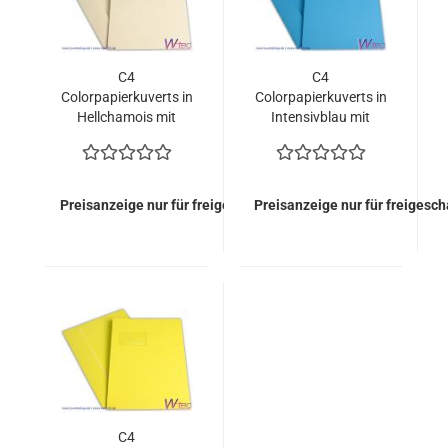
C4
C4
Colorpapierkuverts in
Colorpapierkuverts in
Hellchamois mit
Intensivblau mit
Fenster
Fenster (500 Kuverts
= 170,00 EURO)
Preisanzeige nur für freigeschaltete Kunden
Preisanzeige nur für freigesc
C4