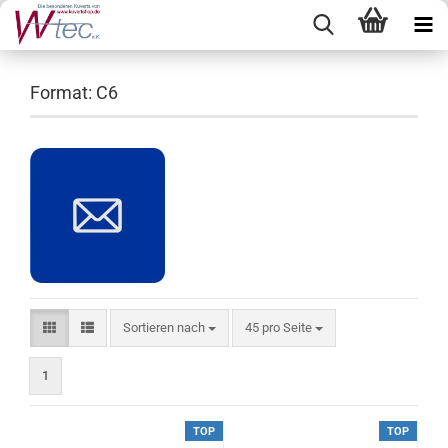
Format: C6
Sortieren nach
pro Seite
Sortieren nach
45 pro Seite
1
TOP
TOP