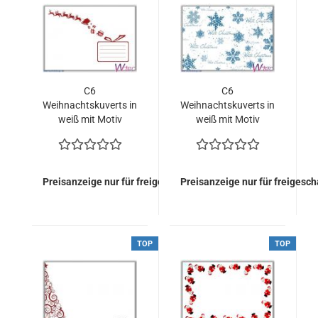
C6
C6
Weihnachtskuverts in
Weihnachtskuverts in
weiß mit Motiv
weiß mit Motiv
"Rentiere" (50 Stück =
"Schneeflocke &
40,00 Euro)
White Christmas" (50
Stück = 40,00 Euro)
Preisanzeige nur für freigeschaltete Kunden
Preisanzeige nur für freigesc
TOP
TOP