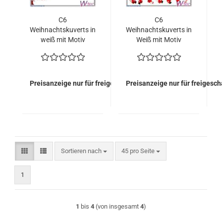
C6
C6
Weihnachtskuverts in
Weihnachtskuverts in
weiß mit Motiv
Weiß mit Motiv
"halber
"Santa Claus" (50
Weihnachtsbaum"
Stück = 40 Euro)
(50 Stück = 40,00
Euro)
Preisanzeige nur für freigeschaltete Kunden
Preisanzeige nur für freigesc
Sortieren nach
pro Seite
Sortieren nach
45 pro Seite
1
1
bis
4
(von insgesamt
4
)