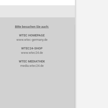
Bitte besuchen Sie auch:
WTEC HOMEPAGE
www.wtec-germany.de
WTEC24-SHOP
www.wtec24.de
WTEC MEDIATHEK
media.wtec24.de