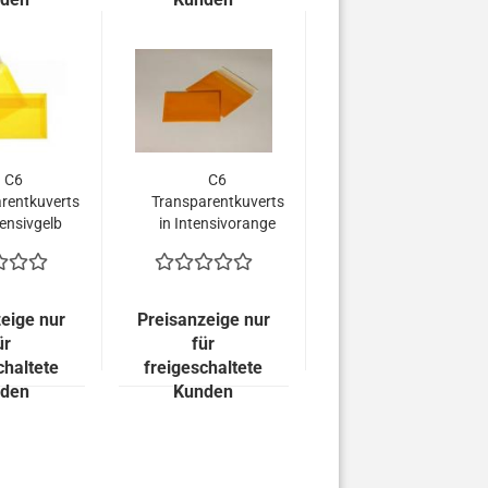
C6
C6
rentkuverts
Transparentkuverts
tensivgelb
in Intensivorange
 Fenster
ohne Fenster
eige nur
Preisanzeige nur
ür
für
chaltete
freigeschaltete
den
Kunden