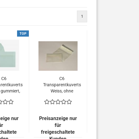
1
TOP
C6
C6
rentkuverts
Transparentkuverts
 gummiert,
Weiss, ohne
de Lasche
Fenster,
Haftklebung
eige nur
Preisanzeige nur
ür
für
chaltete
freigeschaltete
den
Kunden