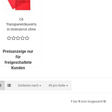
C6
Transparentkuverts
in Intensivrot ohne
Fenster
Preisanzeige nur
für
freigeschaltete
Kunden
Sortieren nach
pro Seite
Sortieren nach
45 pro Seite
1
bis
9
(von insgesamt
9
)