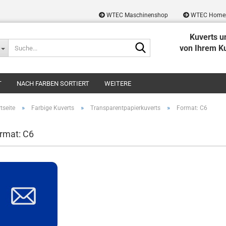
WTEC Maschinenshop
WTEC Home
Kuverts u
Suche...
von Ihrem K
T
NACH FARBEN SORTIERT
WEITERE
»
»
»
tseite
Farbige Kuverts
Transparentpapierkuverts
Format: C6
rmat: C6