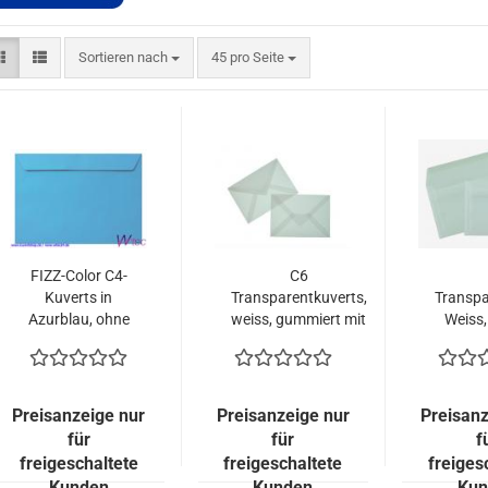
Sortieren nach
pro Seite
Sortieren nach
45 pro Seite
FIZZ-Color C4-
C6
Kuverts in
Transparentkuverts,
Transpa
Azurblau, ohne
weiss, gummiert mit
Weiss,
Fenster (100
Spitzlasche
gera
Kuverts =
89,00 EURO)
Preisanzeige nur
Preisanzeige nur
Preisanz
für
für
f
freigeschaltete
freigeschaltete
freiges
Kunden
Kunden
Kun