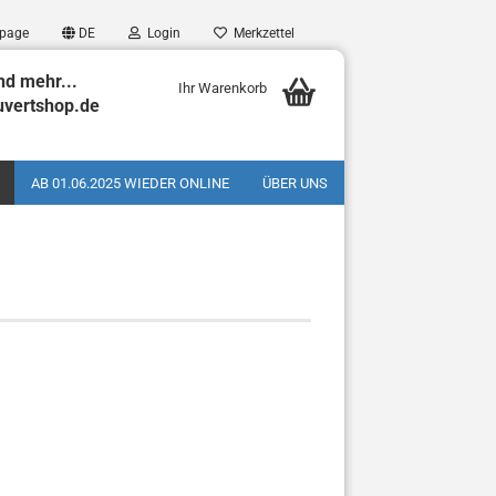
page
DE
Login
Merkzettel
nd mehr...
Ihr Warenkorb
uvertshop.de
AB 01.06.2025 WIEDER ONLINE
ÜBER UNS