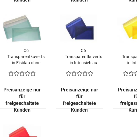
C6
C6
Transparentkuverts
Transparentkuverts
Transpa
in Eisblau ohne
in Intensivblau
in In
Fenster
ohne Fenster
ohne
Preisanzeige nur
Preisanzeige nur
Preisanz
für
für
f
freigeschaltete
freigeschaltete
freiges
Kunden
Kunden
Kun