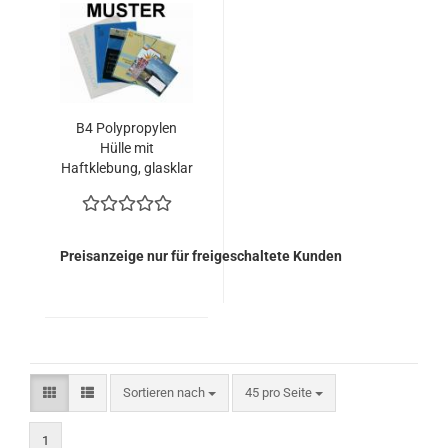
B4 Polypropylen
Hülle mit
Haftklebung, glasklar
(700 Kuverts =
164,60 EURO)
Preisanzeige nur für freigeschaltete Kunden
Sortieren nach
pro Seite
Sortieren nach
45 pro Seite
1