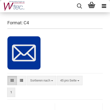
Format: C4
Sortieren nach
pro Seite
Sortieren nach
45 pro Seite
1