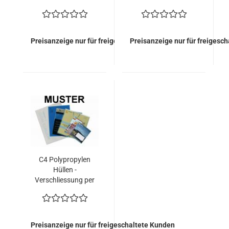
170x270 mm mit
170x270 mm (500
Adressfenster
Kuverts = 116,00
Euro)
Preisanzeige nur für freigeschaltete Kunden
Preisanzeige nur für freigesc
C4 Polypropylen
Hüllen -
Verschliessung per
Heissleim (700
Kuverts = 157,50
EURO)
Preisanzeige nur für freigeschaltete Kunden