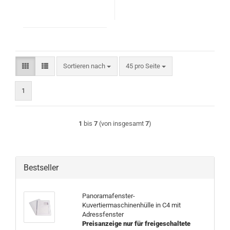
Sortieren nach
pro Seite
Sortieren nach
45 pro Seite
1
1
bis
7
(von insgesamt
7
)
Bestseller
Panoramafenster-
Kuvertiermaschinenhülle in C4 mit
Adressfenster
Preisanzeige nur für freigeschaltete