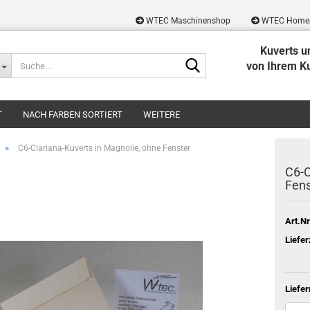
WTEC Maschinenshop
WTEC Home
Kuverts u
Suche...
von Ihrem K
T
NACH FARBEN SORTIERT
WEITERE
»
C6-Clariana-Kuverts in Magnolie, ohne Fenster
C6-C
Fens
Art.Nr
Liefer
Liefe