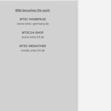
Bitte besuchen Sie auch:
WTEC HOMEPAGE
www.wtec-germany.de
WTEC24-SHOP
www.wtec24.de
WTEC MEDIATHEK
media.wtec24.de