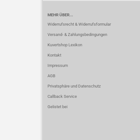
MEHR ÜBER...
Widerrufsrecht & Widerrufsformular
Versand- & Zahlungsbedingungen
Kuvertshop Lexikon
Kontakt
Impressum
AGB
Privatsphäre und Datenschutz
Callback Service
Gelistet bei