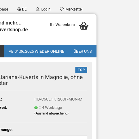
page
DE
Login
Merkzettel
nd mehr...
Ihr Warenkorb
uvertshop.de
AB 01.06.2025 WIEDER ONLINE
ÜBER UNS
TOP
lariana-Kuverts in Magnolie, ohne
ter
.:
HD-C6CLHK120OF-MGN-M
zeit:
2-4 Werktage
(Ausland abweichend)
rmenge: